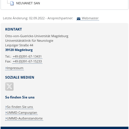
NEUVANET SAN
Letzte Änderung: 02.09.2022 - Ansprechpartner:
Webmaster
Sie können eine Nachricht versenden an:
Webmaster
KONTAKT
Ihre E-Mailadresse:
Otto-von-Guericke-Universität Magdeburg
Universitätsklinik für Neurologie
Leipziger Straße 44
Ihr Anliegen:
39120 Magdeburg
Tel.:
+49 (0)391-67-13431
Fax:
+49 (0)391-67-15233
Impressum
SOZIALE MEDIEN
So finden Sie uns
So finden Sie uns
UMMD-Campusplan
UMMD-Außenstandorte
Sicherheitsabfrage: