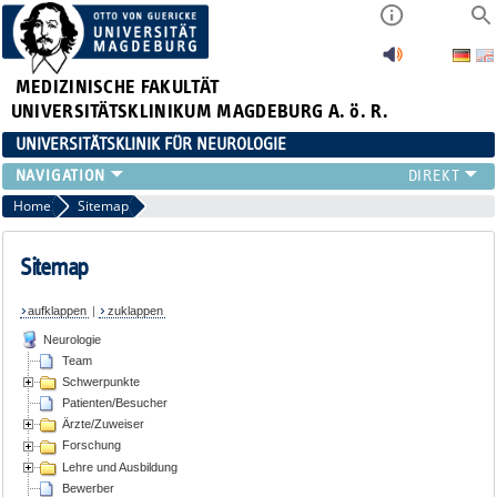
MEDIZINISCHE FAKULTÄT
UNIVERSITÄTSKLINIKUM MAGDEBURG A. ö. R.
UNIVERSITÄTSKLINIK FÜR NEUROLOGIE
TEAM
Home
Sitemap
SCHWERPUNKTE
PATIENTEN/BESUCHER
Sitemap
ÄRZTE/ZUWEISER
aufklappen
|
zuklappen
FORSCHUNG
Neurologie
LEHRE UND AUSBILDUNG
Team
BEWERBER
Schwerpunkte
NEUVANET SAN
Patienten/Besucher
Ärzte/Zuweiser
Forschung
Lehre und Ausbildung
Bewerber