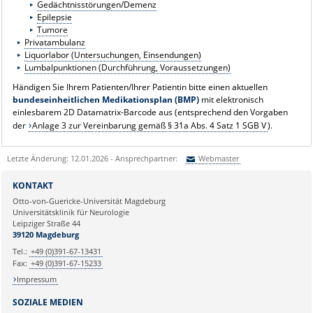
Gedächtnisstörungen/Demenz
Epilepsie
Tumore
Privatambulanz
Liquorlabor (Untersuchungen, Einsendungen)
Lumbalpunktionen (Durchführung, Voraussetzungen)
Händigen Sie Ihrem Patienten/Ihrer Patientin bitte einen aktuellen
bundeseinheitlichen Medikationsplan (BMP)
mit elektronisch
einlesbarem 2D Datamatrix-Barcode aus (entsprechend den Vorgaben
der
Anlage 3 zur Vereinbarung gemäß § 31a Abs. 4 Satz 1 SGB V
).
Letzte Änderung: 12.01.2026 - Ansprechpartner:
Webmaster
Sie können eine Nachricht versenden an:
Webmaster
KONTAKT
Ihre E-Mailadresse:
Otto-von-Guericke-Universität Magdeburg
Universitätsklinik für Neurologie
Leipziger Straße 44
Ihr Anliegen:
39120 Magdeburg
Tel.:
+49 (0)391-67-13431
Fax:
+49 (0)391-67-15233
Impressum
SOZIALE MEDIEN