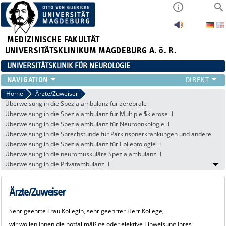
MEDIZINISCHE FAKULTÄT
UNIVERSITÄTSKLINIKUM MAGDEBURG A. ö. R.
UNIVERSITÄTSKLINIK FÜR NEUROLOGIE
TEAM
Home
Ärzte/Zuweiser
Überweisung in die Spezialambulanz für zerebrale
SCHWERPUNKTE
Mikroangiopathie/zerebrale Amyloidangiopathie
Überweisung in die Spezialambulanz für Multiple Sklerose
PATIENTEN/BESUCHER
Überweisung in die Spezialambulanz für Neuroonkologie
ÄRZTE/ZUWEISER
Überweisung in die Sprechstunde für Parkinsonerkrankungen und andere
FORSCHUNG
Bewegungsstörungen
Überweisung in die Spezialambulanz für Epileptologie
Überweisung in die neuromuskuläre Spezialambulanz
LEHRE UND AUSBILDUNG
Überweisung in die Privatambulanz
BEWERBER
NEUVANET SAN
Ärzte/Zuweiser
Sehr geehrte Frau Kollegin, sehr geehrter Herr Kollege,
wir wollen Ihnen die notfallmäßige oder elektive Einweisung Ihres