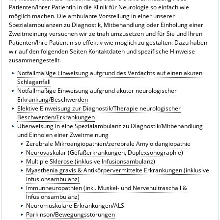
Patienten/Ihrer Patientin in die Klinik für Neurologie so einfach wie
möglich machen. Die ambulante Vorstellung in einer unserer
Spezialambulanzen zu Diagnostik, Mitbehandlung oder Einholung einer
Zweitmeinung versuchen wir zeitnah umzusetzen und für Sie und Ihren
Patienten/Ihre Patientin so effektiv wie möglich zu gestalten. Dazu haben
wir auf den folgenden Seiten Kontaktdaten und spezifische Hinweise
zusammengestellt.
Notfallmäßige Einweisung aufgrund des Verdachts auf einen akuten
Schlaganfall
Notfallmäßige Einweisung aufgrund akuter neurologischer
Erkrankung/Beschwerden
Elektive Einweisung zur Diagnostik/Therapie neurologischer
Beschwerden/Erkrankungen
Überweisung in eine Spezialambulanz zu Diagnostik/Mitbehandlung
und Einholen einer Zweitmeinung
Zerebrale Mikroangiopathien/zerebrale Amyloidangiopathie
Neurovaskulär (Gefäßerkrankungen, Duplexsonographie
)
Multiple Sklerose (inklusive Infusionsambulanz)
Myasthenia gravis & Antikörpervermittelte Erkrankungen (inklusive
Infusionsambulanz)
Immunneuropathien (inkl. Muskel- und Nervenultraschall &
Infusionsambulanz)
Neuromuskuläre Erkrankungen
/ALS
Parkinson/Bewegungsstörungen