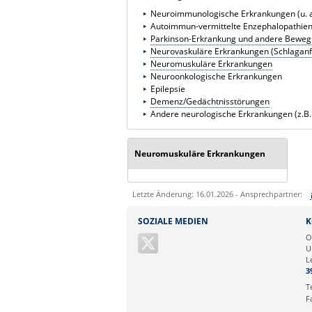
Neuroimmunologische Erkrankungen (u. a.
Autoimmun-vermittelte Enzephalopathie
Parkinson-Erkrankung und andere Bewe
Neurovaskuläre Erkrankungen (Schlaganf
Neuromuskuläre Erkrankungen
Neuroonkologische Erkrankungen
Epilepsie
Demenz/Gedächtnisstörungen
Andere neurologische Erkrankungen (z.B.
Neuromuskuläre Erkrankungen
Letzte Änderung: 16.01.2026 - Ansprechpartner:
Sie können eine Nachricht versenden an:
SOZIALE MEDIEN
K
Ihre E-Mailadresse:
O
U
L
Ihr Anliegen:
3
T
F