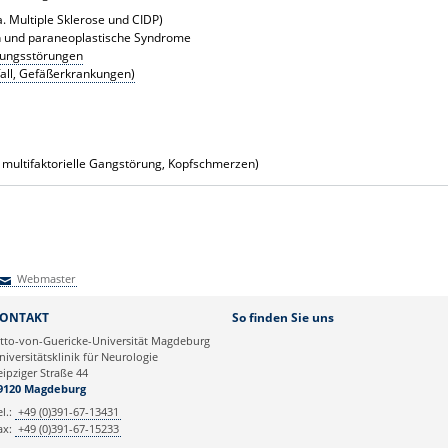
 Multiple Sklerose und CIDP)
n und paraneoplastische Syndrome
gungsstörungen
all, Gefäßerkrankungen)
 multifaktorielle Gangstörung, Kopfschmerzen)
Webmaster
Webmaster
ONTAKT
So finden Sie uns
tto-von-Guericke-Universität Magdeburg
niversitätsklinik für Neurologie
eipziger Straße 44
9120 Magdeburg
el.:
+49 (0)391-67-13431
ax:
+49 (0)391-67-15233