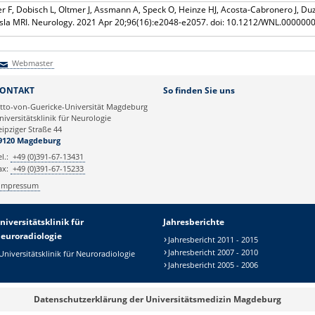
iber F, Dobisch L, Oltmer J, Assmann A, Speck O, Heinze HJ, Acosta-Cabronero J, Du
esla MRI. Neurology. 2021 Apr 20;96(16):e2048-e2057. doi: 10.1212/WNL.00000
Webmaster
Webmaster
ONTAKT
So finden Sie uns
tto-von-Guericke-Universität Magdeburg
niversitätsklinik für Neurologie
eipziger Straße 44
9120 Magdeburg
el.:
+49 (0)391-67-13431
ax:
+49 (0)391-67-15233
Impressum
niversitätsklinik für
Jahresberichte
euroradiologie
Jahresbericht 2011 - 2015
Jahresbericht 2007 - 2010
Universitätsklinik für Neuroradiologie
Jahresbericht 2005 - 2006
Datenschutzerklärung der Universitätsmedizin Magdeburg