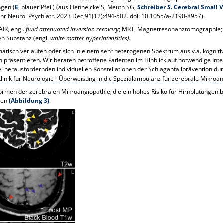
ngen (
E
, blauer Pfeil) (aus Henneicke S, Meuth SG,
Schreiber S. Cerebral Small 
chr Neurol Psychiatr. 2023 Dec;91(12):494-502. doi: 10.1055/a-2190-8957).
IR, engl.
fluid attenuated inversion recovery
; MRT, Magnetresonanztomographie; 
en Substanz (engl.
white matter hyperintensities)
.
atisch verlaufen oder sich in einem sehr heterogenen Spektrum aus v.a. kognit
en präsentieren. Wir beraten betroffene Patienten im Hinblick auf notwendige In
herausfordernden individuellen Konstellationen der Schlaganfallprävention dur
klinik für Neurologie - Überweisung in die Spezialambulanz für zerebrale Mikro
ormen der zerebralen Mikroangiopathie, die ein hohes Risiko für Hirnblutungen b
ien
(Abbildung 3)
.