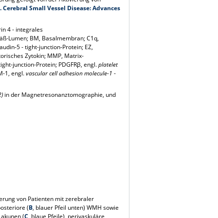
. Cerebral Small Vessel Disease: Advances
n 4 - integrales
gefäß-Lumen; BM, Basalmembran; C1q,
in-5 - tight-junction-Protein; EZ,
torisches Zytokin; MMP, Matrix-
tight-junction-Protein; PDGFRβ, engl.
platelet
M-1, engl.
vascular cell adhesion molecule-1
-
2)
in der Magnetresonanztomographie, und
ierung von Patienten mit zerebraler
posteriore (
B
, blauer Pfeil unten) WMH sowie
Lakunen (
C
, blaue Pfeile), perivaskuläre