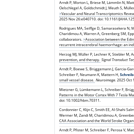
Arndt P, Morton L, Briese M, Lämmlin N, Ma
Oelschlegel A, Goldschmidt J, Meuth S, Mülle
Vascular and Neural Transcriptomics Revea
2025 Nov 26:e040710. doi: 10.1161/JAHA.12
Rodrigues MA, Seiffge D, Samarasekera N, Mo
Charidimou A, Warren A, Greenberg SM, Eppin
collaborators.
Association between the Edin
recurrent intracerebral haemorrhage: an indi
Herzog MJ, Müller P, Lechner K, Stiebler M, 
prevention, and therapy.
Signal Transduct Tar
Arndt P, Boewe S, Brüggemann J, Garcia-Garc
Schreiber F, Neumann K, Mattern H,
Schreib
small vessel disease.
Neuroimage.
2025 Oct 1
Mietzner G, Lümkemann L, Schreiber F, Brügg
Patterns in the Motor Cortex With 7 Tesla 
doi: 10.1002/hbm.70311.
Cordonnier C, Klijn C, Smith EE, Al-Shahi Sal
Wermer M, Zandi M, Charidimou A, Greenbe
CAA Association and the World Stroke Organi
Arndt P, Pfister M, Schreiber F, Perosa V, Ma