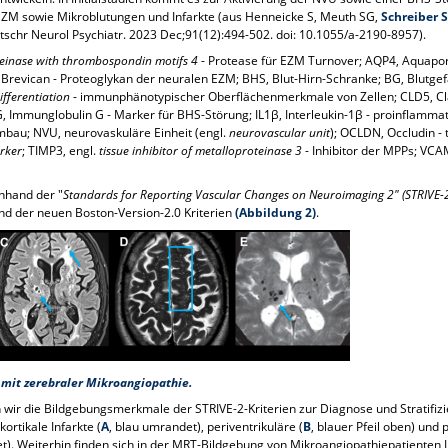
EZM sowie Mikroblutungen und Infarkte (aus Henneicke S, Meuth SG,
Schreiber S
tschr Neurol Psychiatr. 2023 Dec;91(12):494-502. doi: 10.1055/a-2190-8957).
teinase with thrombospondin motifs 4
- Protease für EZM Turnover; AQP4, Aquapori
Brevican - Proteoglykan der neuralen EZM; BHS, Blut-Hirn-Schranke; BG, Blut
ifferentiation
- immunphänotypischer Oberflächenmerkmale von Zellen; CLD5, Claud
gG, Immunglobulin G - Marker für BHS-Störung; IL1β, Interleukin-1β - proinflamma
bau; NVU, neurovaskuläre Einheit (engl.
neurovascular unit
); OCLDN, Occludin - 
arker
; TIMP3, engl.
tissue inhibitor of metalloproteinase 3
- Inhibitor der MPPs; VCA
nhand der "
Standards for Reporting Vascular Changes on Neuroimaging 2" (STRIVE-
nd der neuen Boston-Version-2.0 Kriterien
(Abbildung 2)
.
 mit zerebraler Mikroangiopathie.
 wir die Bildgebungsmerkmale der STRIVE-2-Kriterien zur Diagnose und Stratifiz
ortikale Infarkte (
A
, blau umrandet), periventrikuläre (
B
, blauer Pfeil oben) und 
t). Weiterhin finden sich in der MRT-Bildgebung von Mikroangiopathiepatienten 