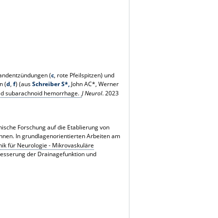
wandentzündungen (
c
, rote Pfeilspitzen) und
n (
d
,
f
) (aus
Schreiber S*,
John AC*, Werner
ated subarachnoid hemorrhage.
J Neurol
. 2023
nische Forschung auf die Etablierung von
önnen. In grundlagenorientierten Arbeiten am
inik für Neurologie - Mikrovaskuläre
erbesserung der Drainagefunktion und