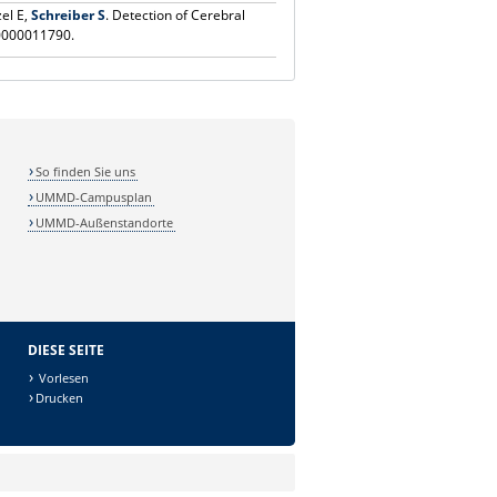
zel E,
Schreiber S
. Detection of Cerebral
00000011790.
So finden Sie uns
UMMD-Campusplan
UMMD-Außenstandorte
DIESE SEITE
Vorlesen
Drucken