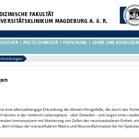
DIZINISCHE FAKULTÄT
IVERSITÄTSKLINIKUM MAGDEBURG A. ö. R.
BESUCHER
ÄRZTE/ZUWEISER
FORSCHUNG
LEHRE UND AUSBILDUN
Erkrankungen
gen
ist eine altersabhängige Erkrankung der kleinen Hirngefäße, die durch das Vorli
h bereits in der mittleren Lebensphase - über Dekaden - und zeigen einen stadi
tralen Immunsystem mit Aktivierung von Zellen der neurovaskulären Einheit, ei
 dem Umbau der extrazellulären Matrix und Neuroinflammation bis hin Spätstad