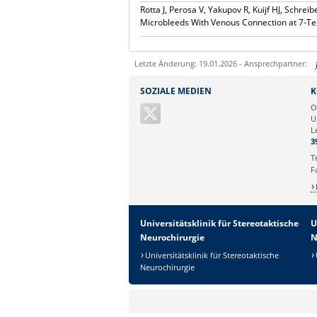
Rotta J, Perosa V, Yakupov R, Kuijf HJ, Schre
Microbleeds With Venous Connection at 7-T
Letzte Änderung: 19.01.2026 - Ansprechpartner:
Sie können eine Nachricht versenden an:
SOZIALE MEDIEN
K
Ihre E-Mailadresse:
O
U
L
Ihr Anliegen:
3
T
F
Universitätsklinik für Stereotaktische
U
Neurochirurgie
N
Universitätsklinik für Stereotaktische
Neurochirurgie