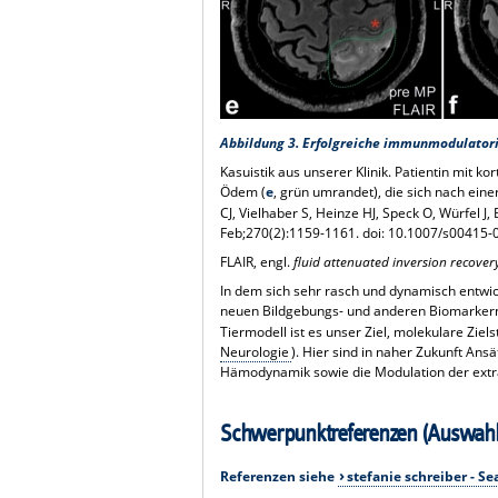
Abbildung 3. Erfolgreiche immunmodulatori
Kasuistik aus unserer Klinik. Patientin mit kor
Ödem (
e
, grün umrandet), die sich nach ein
CJ, Vielhaber S, Heinze HJ, Speck O, Würfel J
Feb;270(2):1159-1161. doi: 10.1007/s00415-
FLAIR, engl.
fluid attenuated inversion recover
In dem sich sehr rasch und dynamisch entwick
neuen Bildgebungs- und anderen Biomarkern, z
Tiermodell ist es unser Ziel, molekulare Ziel
Neurologie
). Hier sind in naher Zukunft Ans
Hämodynamik sowie die Modulation der extra
Schwerpunktreferenzen (Auswahl
Referenzen siehe
stefanie schreiber - S