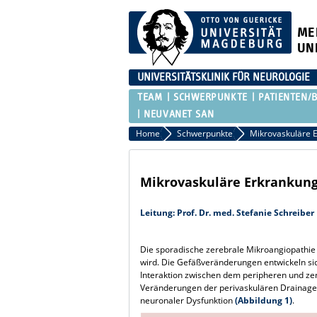
ME
UN
UNIVERSITÄTSKLINIK FÜR NEUROLOGIE
TEAM
SCHWERPUNKTE
PATIENTEN/
NEUVANET SAN
Home
Schwerpunkte
Mikrovaskuläre 
Mikrovaskuläre Erkrankun
Leitung: Prof. Dr. med. Stefanie Schreiber
Die sporadische zerebrale Mikroangiopathie 
wird. Die Gefäßveränderungen entwickeln sic
Interaktion zwischen dem peripheren und zen
Veränderungen der perivaskulären Drainage,
neuronaler Dysfunktion
(Abbildung 1)
.