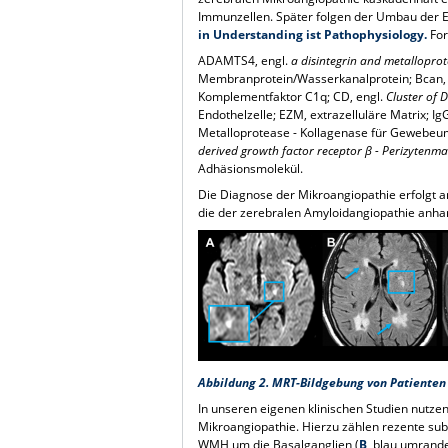
Immunzellen. Später folgen der Umbau der 
in Understanding ist Pathophysiology.
For
ADAMTS4, engl.
a disintegrin and metallopro
Membranprotein/Wasserkanalprotein; Bcan, 
Komplementfaktor C1q; CD, engl.
Cluster of D
Endothelzelle; EZM, extrazelluläre Matrix; I
Metalloprotease - Kollagenase für Gewebeum
derived growth factor receptor β - Perizytenm
Adhäsionsmolekül.
Die Diagnose der Mikroangiopathie erfolgt a
die der zerebralen Amyloidangiopathie anha
Abbildung 2. MRT-Bildgebung von Patienten
In unseren eigenen klinischen Studien nutzen
Mikroangiopathie. Hierzu zählen rezente subk
WMH um die Basalganglien (
B
, blau umrande