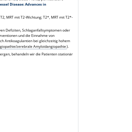
Vessel Disease: Advances in
T2, MRT mit T2-Wichtung; T2*, MRT mit T2*-
iven Defiziten, Schlaganfallsymptomen oder
terventionen und die Einnahme von
ch Antikoagulantien bei gleichzeitig hohem
angiopathie/zerebrale Amyloidangiopathie
).
ergen, behandeln wir die Patienten stationär