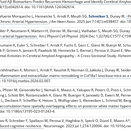
Fluid Aβ Biomarkers Predict Recurrent Hemorrhage and Identify Cerebral Amyloid
4(15):e042614. doi: 10.1161/JAHA.124.042614.
lafuerte Morquecho L, Henneicke S, Arndt P, Meuth SG,
Schreiber S
, Dunay IR.
P
Chronic Arterial Hypertension.
J Am Heart Assoc
. 2025 Jan 7;14(1):e038457. doi: 
üller P, Neumann K, Mattern H, Dörner M, Bernal J, Vielhaber S, Meuth SG, Dunay 
n arterial hypertension.
Am J Physiol Cell Physiol. 2024 Dec 1;327(6):C1577-C1590
umann K, Euler S, Schreiber F, Arndt P, Fuchs E, Garz C, Glanz W, Butryn M, Schul
 P, Grimm A, Jansen R, Pawlitzki M, Henneicke S, Bernal J, Perosa V, Düzel E, Me
l Activities In Cerebral Amyloid Angiopathy – A Cross-Sectional Study. Alzheime
nthilnathan A, Morton L, Arndt P, Kaushik R, Norman O, Jukkola J, Dunay IR, Seid
lammation and extracellular matrix remodeling in Col18a1 knockout mice as a m
i: 10.1016/j.matbio.2024.02.007.
, Pfister M, Geisendörfer J, Nemali A, Maass A, Yakupov R, Peters O, Preis L, Schnei
tfang J, Schott BH, Rostamzadeh A, Glanz W, Buerger K, Janowitz D, Ewers M, Perne
L, Dechent P, Scheffler K, Hetzer S, Wolfsgruber S, Kleineidam L, Schmid M, Berge
accumulation have spatially overlapping effects on posterior white matter hyperin
 doi: 10.1186/s13195-023-01243-4.
ov R, Schreiber F, Spallazzi M, Perosa V, Haghikia A, Speck O, Düzel E, Maass A*
uced cognitive resilience.
Neuroimage. 2023 Jul 1;274:120094. doi: 10.1016/j.