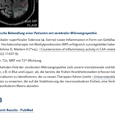
sche Behandlung einer Patientin mit zerebraler Mikroangiopathie.
tikaler superfizialer Siderose (
a
, Sterne) sowie Inflammation in Form von Gefäß
er Hochdosistherapie mit Methylprednisolon (MP) erfolgreich zurückgebildet habe
, Behme D, Mattern H (*eq.).
Counteraction of inflammatory activity in CAA-rel
022-11437-9).
y
; T2s, MRT mit T2*-Wichtung.
elnden Feld der zerebralen Mikroangiopathie zielt unsere translationale und kli
.B. in Blut und Liquor, ab, die bereits die frühen Krankheitsstadien erfassen k
strukturen zu identifizieren, die zu neuen Therapien führen (siehe
Universitätskl
ätze zu erwarten, die auf die Stabilisierung der neurovaskulären Einheit, eine V
zellulären Matrix abzielen.
)
earch Results - PubMed