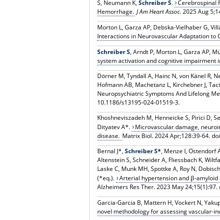
S, Neumann K,
Schreiber S
.
Cerebrospinal 
Hemorrhage.
J Am Heart Assoc
. 2025 Aug 5;1
Morton L, Garza AP, Debska-Vielhaber G, Vil
Interactions in Neurovascular Adaptation to 
Schreiber S
, Arndt P, Morton L, Garza AP, M
system activation and cognitive impairment i
Dörner M, Tyndall A, Hainc N, von Känel R, Ne
Hofmann AB, Machetanz L, Kirchebner J, Tacik
Neuropsychiatric Symptoms And Lifelong Menta
10.1186/s13195-024-01519-3.
Khoshneviszadeh M, Henneicke S, Pirici D, Se
Dityatev A*.
Microvascular damage, neuroinf
disease.
Matrix Biol. 2024 Apr;128:39-64. do
Bernal J*,
Schreiber S*
, Menze I, Ostendorf A
Altenstein S, Schneider A, Fliessbach K, Wil
Laske C, Munk MH, Spottke A, Roy N, Dobisch 
(*eq.).
Arterial hypertension and β-amyloid 
Alzheimers Res Ther. 2023 May 24;15(1):97.
Garcia-Garcia B, Mattern H, Vockert N, Yakup
novel methodology for assessing vascular-ind