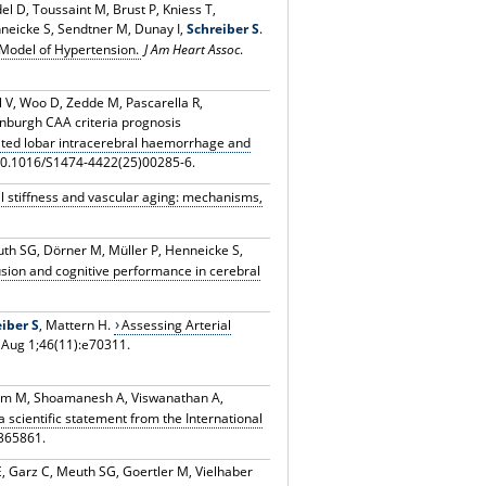
 D, Toussaint M, Brust P, Kniess T,
nneicke S, Sendtner M, Dunay I,
Schreiber S
.
Model of Hypertension.
J Am Heart Assoc
.
l V, Woo D, Zedde M, Pascarella R,
inburgh CAA criteria prognosis
iated lobar intracerebral haemorrhage and
: 10.1016/S1474-4422(25)00285-6.
al stiffness and vascular aging: mechanisms,
uth SG, Dörner M, Müller P, Henneicke S,
usion and cognitive performance in cerebral
iber S
, Mattern H.
Assessing Arterial
 Aug 1;46(11):e70311.
lim M, Shoamanesh A, Viswanathan A,
scientific statement from the International
365861.
 E, Garz C, Meuth SG, Goertler M, Vielhaber