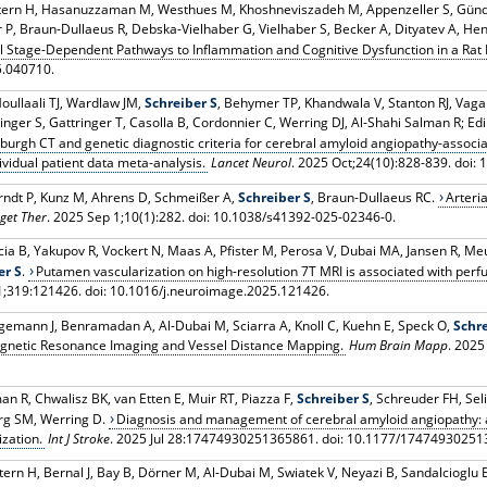
ttern H, Hasanuzzaman M, Westhues M, Khoshneviszadeh M, Appenzeller S, Gündel
r P, Braun-Dullaeus R, Debska-Vielhaber G, Vielhaber S, Becker A, Dityatev A, He
l Stage-Dependent Pathways to Inflammation and Cognitive Dysfunction in a Rat 
5.040710.
ullaali TJ, Wardlaw JM,
Schreiber S
, Behymer TP, Khandwala V, Stanton RJ, Vaga
ger S, Gattringer T, Casolla B, Cordonnier C, Werring DJ, Al-Shahi Salman R; Ed
burgh CT and genetic diagnostic criteria for cerebral amyloid angiopathy-assoc
vidual patient data meta-analysis.
Lancet Neurol
. 2025 Oct;24(10):828-839. doi
Arndt P, Kunz M, Ahrens D, Schmeißer A,
Schreiber S
, Braun-Dullaeus RC.
Arteri
get Ther
. 2025 Sep 1;10(1):282. doi: 10.1038/s41392-025-02346-0.
ia B, Yakupov R, Vockert N, Maas A, Pfister M, Perosa V, Dubai MA, Jansen R, Me
er S
.
Putamen vascularization on high-resolution 7T MRI is associated with perf
;319:121426. doi: 10.1016/j.neuroimage.2025.121426.
emann J, Benramadan A, Al-Dubai M, Sciarra A, Knoll C, Kuehn E, Speck O,
Schre
Magnetic Resonance Imaging and Vessel Distance Mapping.
Hum Brain Mapp
. 2025
man R, Chwalisz BK, van Etten E, Muir RT, Piazza F,
Schreiber S
, Schreuder FH, Se
rg SM, Werring D.
Diagnosis and management of cerebral amyloid angiopathy: a 
zation.
Int J Stroke
. 2025 Jul 28:17474930251365861. doi: 10.1177/17474930251
ttern H, Bernal J, Bay B, Dörner M, Al-Dubai M, Swiatek V, Neyazi B, Sandalcioglu