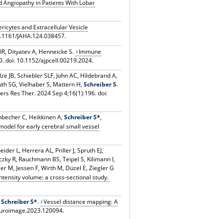
 Angiopathy in Patients With Lobar
ericytes and Extracellular Vesicle
10.1161/JAHA.124.038457.
IR, Dityatev A, Henneicke S.
Immune
. doi: 10.1152/ajpcell.00219.2024.
ze JB, Schiebler SLF, John AC, Hildebrand A,
uth SG, Vielhaber S, Mattern H,
Schreiber S
.
rs Res Ther. 2024 Sep 4;16(1):196. doi:
enbecher C, Heikkinen A,
Schreiber S*
,
odel for early cerebral small vessel
der L, Herrera AL, Priller J, Spruth EJ,
czky R, Rauchmann BS, Teipel S, Kilimann I,
r M, Jessen F, Wirth M, Düzel E, Ziegler G
tensity volume: a cross-sectional study.
,
Schreiber S*
.
Vessel distance mapping: A
neuroimage.2023.120094.