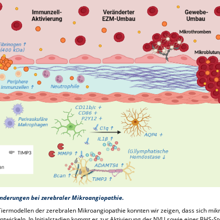
nderungen bei zerebraler Mikroangiopathie.
iermodellen der zerebralen Mikroangiopathie konnten wir zeigen, dass sich mi
twickeln. In Initialstadien kommt es zur Aktivierung der NVU sowie einer BHS-St