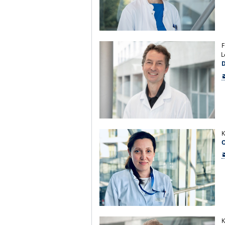
F
L
D
K
K