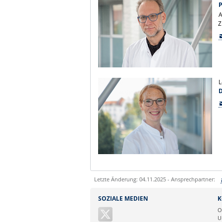
P
A
Z
L
D
Letzte Änderung: 04.11.2025 - Ansprechpartner:
Sie können eine Nachricht versenden an:
SOZIALE MEDIEN
K
Ihre E-Mailadresse:
O
U