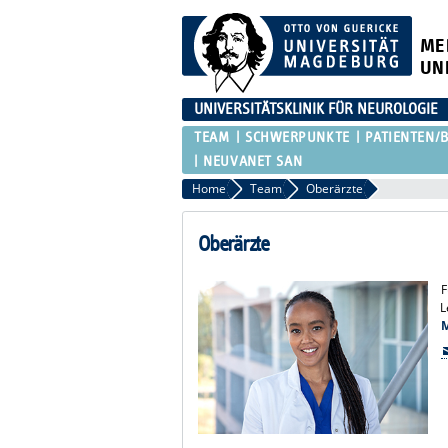
ME
UN
UNIVERSITÄTSKLINIK FÜR NEUROLOGIE
TEAM
SCHWERPUNKTE
PATIENTEN/
NEUVANET SAN
Home
Team
Oberärzte
Oberärzte
F
L