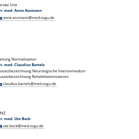
troke Unit
Dr. med. Anne Assmann
anne.assmann@med.ovgu.de
eitung Normalstation
r. med. Claudius Bartels
usatzbezeichnung Neurologische Intensivmedizin
usatzbezeichnung Rehabilitationswesen
claudius.bartels@med.ovgu.de
MVZ
r. med. Ute Bock
ute.bock@med.ovgu.de