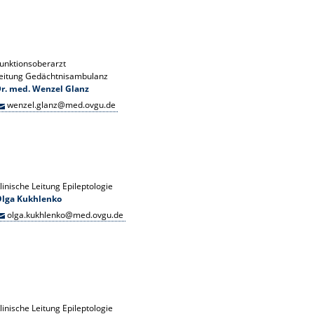
unktionsoberarzt
eitung Gedächtnisambulanz
r. med. Wenzel Glanz
wenzel.glanz@med.ovgu.de
linische Leitung Epileptologie
Olga Kukhlenko
olga.kukhlenko@med.ovgu.de
linische Leitung Epileptologie