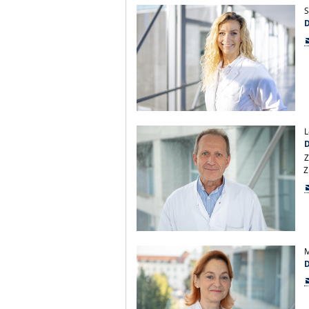
S
L
D
Z
Z
D