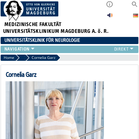
MEDIZINISCHE FAKULTÄT
UNIVERSITÄTSKLINIKUM MAGDEBURG A. ö. R.
UNIVERSITÄTSKLINIK FÜR NEUROLOGIE
TEAM
Home
Wissenschaftliche Mitarbeiter
Cornelia Garz
SCHWERPUNKTE
PATIENTEN/BESUCHER
Cornelia Garz
ÄRZTE/ZUWEISER
FORSCHUNG
LEHRE UND AUSBILDUNG
BEWERBER
NEUVANET SAN