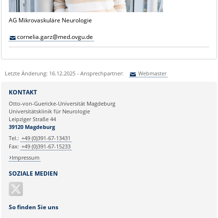
AG Mikrovaskuläre Neurologie
cornelia.garz@med.ovgu.de
Letzte Änderung: 16.12.2025 - Ansprechpartner:
Webmaster
Sie können eine Nachricht versenden an:
Webmaster
KONTAKT
Ihre E-Mailadresse:
Otto-von-Guericke-Universität Magdeburg
Universitätsklinik für Neurologie
Leipziger Straße 44
Ihr Anliegen:
39120 Magdeburg
Tel.:
+49 (0)391-67-13431
Fax:
+49 (0)391-67-15233
Impressum
SOZIALE MEDIEN
So finden Sie uns