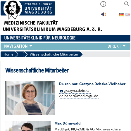
MEDIZINISCHE FAKULTÄT
UNIVERSITÄTSKLINIKUM MAGDEBURG A. ö. R.
UNIVERSITÄTSKLINIK FÜR NEUROLOGIE
TEAM
Home
Team
Wissenschaftliche Mitarbeiter
SCHWERPUNKTE
PATIENTEN/BESUCHER
Wissenschaftliche Mitarbeiter
ÄRZTE/ZUWEISER
FORSCHUNG
Dr. rer. nat. Grazyna Debska-Vielhaber
grazyna.debska-
LEHRE UND AUSBILDUNG
vielhaber@med.ovgu.de
BEWERBER
NEUVANET SAN
Max Dünnwald
MedDigit, KIQ-ZMB & AG Mikrovaskuläre