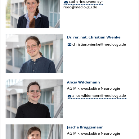
catherine.sweeney-
reed@med.ovgu.de
Dr. rer. nat. Christian Wienke
christian.wienke@med.ovgu.de
Alicia Wildemann
AG Mikrovaskuläre Neurologie
alice.wildemann@med.ovgu.de
Jascha Brüggemann
AG Mikrovaskuläre Neurologie