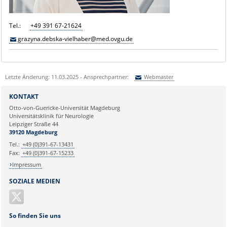
Tel.:
+49 391 67-21624
grazyna.debska-vielhaber@med.ovgu.de
Letzte Änderung: 11.03.2025 - Ansprechpartner:
Webmaster
Sie können eine Nachricht versenden an:
Webmaster
KONTAKT
Ihre E-Mailadresse:
Otto-von-Guericke-Universität Magdeburg
Universitätsklinik für Neurologie
Leipziger Straße 44
Ihr Anliegen:
39120 Magdeburg
Tel.:
+49 (0)391-67-13431
Fax:
+49 (0)391-67-15233
Impressum
SOZIALE MEDIEN
So finden Sie uns