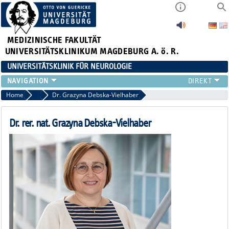
MEDIZINISCHE FAKULTÄT
UNIVERSITÄTSKLINIKUM MAGDEBURG A. ö. R.
UNIVERSITÄTSKLINIK FÜR NEUROLOGIE
TEAM
Home
Wissenschaftliche Mitarbeiter
Dr. Grazyna Debska-Vielhaber
SCHWERPUNKTE
PATIENTEN/BESUCHER
Dr. rer. nat. Grazyna Debska-Vielhaber
ÄRZTE/ZUWEISER
FORSCHUNG
LEHRE UND AUSBILDUNG
BEWERBER
NEUVANET SAN