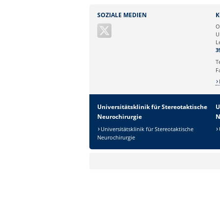
Sie können eine Nachricht versenden an:
SOZIALE MEDIEN
K
Ihre E-Mailadresse:
O
U
L
Ihr Anliegen:
3
T
F
Universitätsklinik für Stereotaktische
U
Neurochirurgie
N
Universitätsklinik für Stereotaktische
Neurochirurgie
Sicherheitsabfrage:
Lösung: