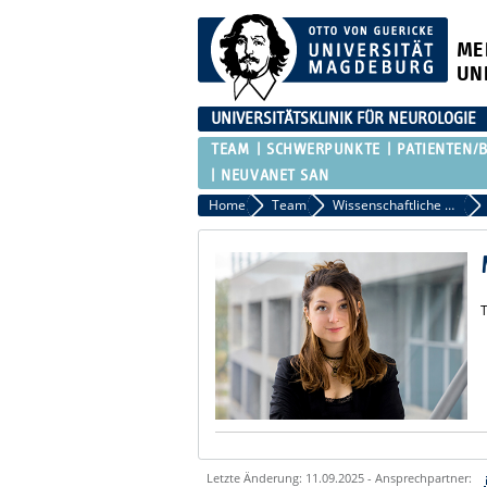
ME
UN
UNIVERSITÄTSKLINIK FÜR NEUROLOGIE
TEAM
SCHWERPUNKTE
PATIENTEN/
NEUVANET SAN
Home
Team
Wissenschaftliche Mitarbeiter
T
Letzte Änderung: 11.09.2025 - Ansprechpartner: