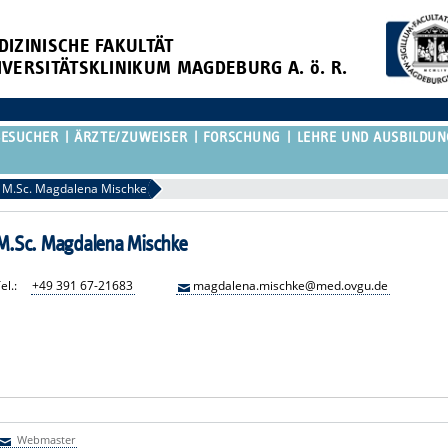
DIZINISCHE FAKULTÄT
IVERSITÄTSKLINIKUM MAGDEBURG A. ö. R.
BESUCHER
ÄRZTE/ZUWEISER
FORSCHUNG
LEHRE UND AUSBILDUN
M.Sc. Magdalena Mischke
M.Sc. Magdalena Mischke
el.:
+49 391 67-21683
magdalena.mischke@med.ovgu.de
Webmaster