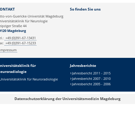
Webmaster
ONTAKT
So finden Sie uns
tto-von-Guericke-Universität Magdeburg
niversitätsklinik für Neurologie
eipziger Straße 44
9120 Magdeburg
el.:
+49 (0)391-67-13431
ax:
+49 (0)391-67-15233
Impressum
niversitätsklinik für
Jahresberichte
euroradiologie
Jahresbericht 2011 - 2015
Jahresbericht 2007 - 2010
Universitätsklinik für Neuroradiologie
Jahresbericht 2005 - 2006
Datenschutzerklärung der Universitätsmedizin Magdeburg