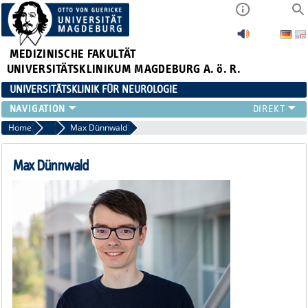
MEDIZINISCHE FAKULTÄT
UNIVERSITÄTSKLINIKUM MAGDEBURG A. ö. R.
UNIVERSITÄTSKLINIK FÜR NEUROLOGIE
TEAM
Home
Wissenschaftliche Mitarbeiter
Max Dünnwald
SCHWERPUNKTE
PATIENTEN/BESUCHER
Max Dünnwald
ÄRZTE/ZUWEISER
FORSCHUNG
LEHRE UND AUSBILDUNG
BEWERBER
NEUVANET SAN