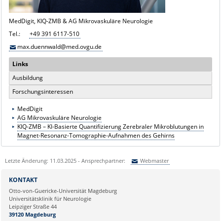
MedDigit, KIQ-ZMB & AG Mikrovaskuläre Neurologie
Tel.:
+49 391 6117-510
max.duennwald@med.ovgu.de
Links
Ausbildung
Forschungsinteressen
MedDigit
AG Mikrovaskuläre Neurologie
KIQ-ZMB – KI-Basierte Quantifizierung Zerebraler Mikroblutungen in
Magnet-Resonanz-Tomographie-Aufnahmen des Gehirns
Letzte Änderung: 11.03.2025 - Ansprechpartner:
Webmaster
Sie können eine Nachricht versenden an:
Webmaster
KONTAKT
Ihre E-Mailadresse:
Otto-von-Guericke-Universität Magdeburg
Universitätsklinik für Neurologie
Leipziger Straße 44
Ihr Anliegen:
39120 Magdeburg