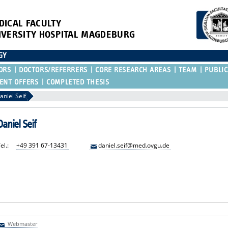
DICAL FACULTY
IVERSITY HOSPITAL MAGDEBURG
GY
ORS
DOCTORS/REFERRERS
CORE RESEARCH AREAS
TEAM
PUBLIC
ENT OFFERS
COMPLETED THESIS
aniel Seif
Daniel Seif
el.:
+49 391 67-13431
daniel.seif@med.ovgu.de
Webmaster