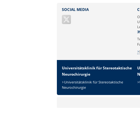
Sie können eine Nachricht versenden an:
SOCIAL MEDIA
C
Ihre E-Mailadresse:
O
U
L
Ihr Anliegen:
3
T
F
Universitätsklinik für Stereotaktische
U
Neurochirurgie
N
Universitätsklinik für Stereotaktische
Neurochirurgie
Sicherheitsabfrage:
Lösung: