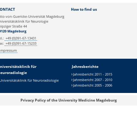
Webmaster
ONTACT
How to find us
tto-von-Guericke-Universität Magdeburg
niversitätsklinik für Neurologie
eipziger Straße 44
9120 Magdeburg
el.:
+49 (0)391-67-13431
ax:
+49 (0)391-67-15233
Impressum
niversitätsklinik für
Jahresberichte
euroradiologie
Jahresbericht 2011 - 2015
Jahresbericht 2007 - 2010
Universitätsklinik für Neuroradiologie
Jahresbericht 2005 - 2006
Privacy Policy of the University Medicine Magdeburg