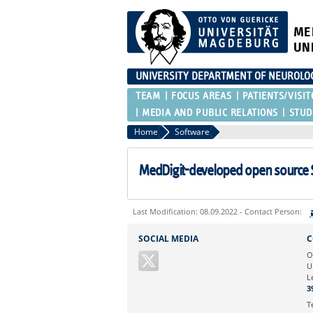
ME
UN
UNIVERSITY DEPARTMENT OF NEUROLO
TEAM
FOCUS AREAS
PATIENTS/VISIT
MEDIA AND PUBLIC RELATIONS
STUD
Home
Software
MedDigit-developed open source 
Last Modification: 08.09.2022 - Contact Person:
Sie können eine Nachricht versenden an:
SOCIAL MEDIA
C
Ihre E-Mailadresse:
O
U
L
Ihr Anliegen:
3
T