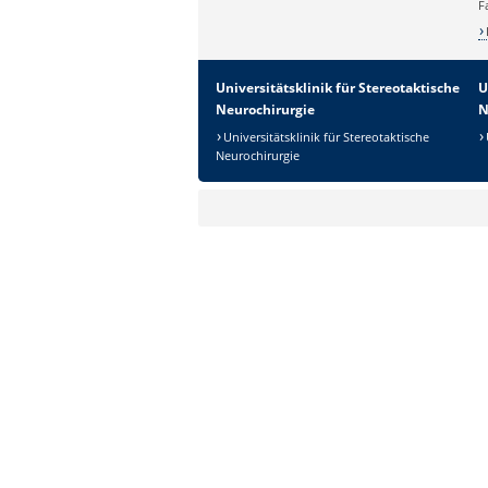
F
Universitätsklinik für Stereotaktische
U
Neurochirurgie
N
Universitätsklinik für Stereotaktische
Neurochirurgie
Sicherheitsabfrage:
Lösung: