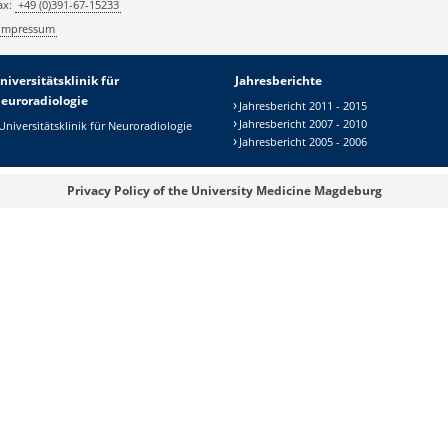
ax:
+49 (0)391-67-15233
Impressum
niversitätsklinik für
Jahresberichte
euroradiologie
Jahresbericht 2011 - 2015
Jahresbericht 2007 - 2010
Universitätsklinik für Neuroradiologie
Jahresbericht 2005 - 2006
Privacy Policy of the University Medicine Magdeburg