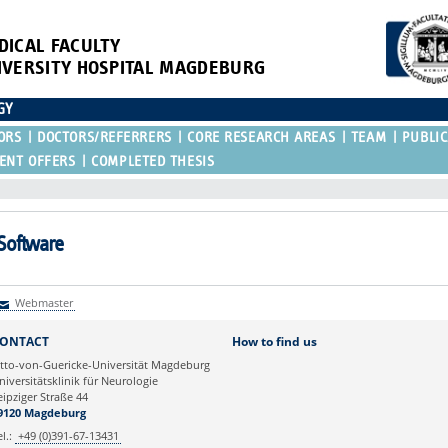
DICAL FACULTY
IVERSITY HOSPITAL MAGDEBURG
GY
ORS
DOCTORS/REFERRERS
CORE RESEARCH AREAS
TEAM
PUBLIC
ENT OFFERS
COMPLETED THESIS
Software
Webmaster
Webmaster
ONTACT
How to find us
tto-von-Guericke-Universität Magdeburg
niversitätsklinik für Neurologie
eipziger Straße 44
9120 Magdeburg
el.:
+49 (0)391-67-13431