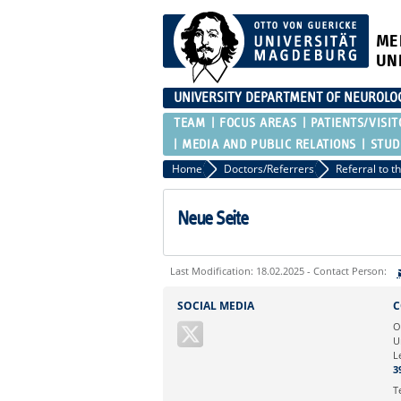
ME
UN
UNIVERSITY DEPARTMENT OF NEUROLO
TEAM
FOCUS AREAS
PATIENTS/VISIT
MEDIA AND PUBLIC RELATIONS
STUD
Home
Doctors/Referrers
Referral to th
Neue Seite
Last Modification: 18.02.2025 - Contact Person:
Sie können eine Nachricht versenden an:
SOCIAL MEDIA
C
Ihre E-Mailadresse:
O
U
L
Ihr Anliegen:
3
T