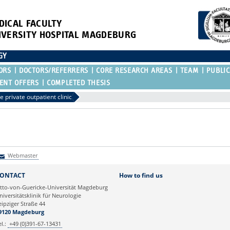
DICAL FACULTY
IVERSITY HOSPITAL MAGDEBURG
GY
ORS
DOCTORS/REFERRERS
CORE RESEARCH AREAS
TEAM
PUBLIC
ENT OFFERS
COMPLETED THESIS
e private outpatient clinic
Webmaster
Webmaster
ONTACT
How to find us
tto-von-Guericke-Universität Magdeburg
niversitätsklinik für Neurologie
eipziger Straße 44
9120 Magdeburg
el.:
+49 (0)391-67-13431