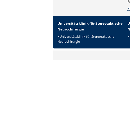
F
Universitätsklinik für Stereotaktische
U
Neurochirurgie
N
Universitätsklinik für Stereotaktische
Neurochirurgie
Sicherheitsabfrage:
Lösung: