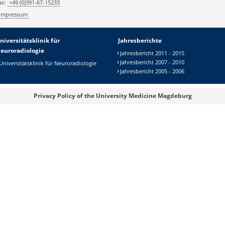
ax:
+49 (0)391-67-15233
Impressum
niversitätsklinik für
Jahresberichte
euroradiologie
Jahresbericht 2011 - 2015
Jahresbericht 2007 - 2010
Universitätsklinik für Neuroradiologie
Jahresbericht 2005 - 2006
Privacy Policy of the University Medicine Magdeburg