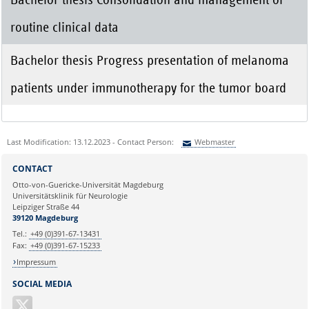
routine clinical data
Bachelor thesis Progress presentation of melanoma
patients under immunotherapy for the tumor board
Last Modification: 13.12.2023 - Contact Person:
Webmaster
Sie können eine Nachricht versenden an:
Webmaster
CONTACT
Ihre E-Mailadresse:
Otto-von-Guericke-Universität Magdeburg
Universitätsklinik für Neurologie
Leipziger Straße 44
Ihr Anliegen:
39120 Magdeburg
Tel.:
+49 (0)391-67-13431
Fax:
+49 (0)391-67-15233
Impressum
SOCIAL MEDIA